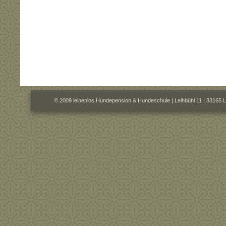
© 2009 leinenlos Hundepension & Hundeschule | Leihbühl 11 | 33165 L