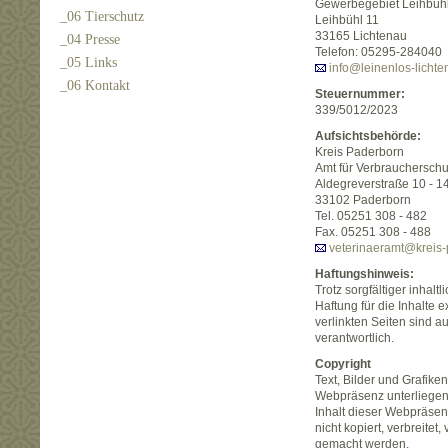
Gewerbegebiet Leihbüh
_06 Tierschutz
Leihbühl 11
33165 Lichtenau
_04 Presse
Telefon: 05295-284040
_05 Links
info@leinenlos-lichte
_06 Kontakt
Steuernummer:
339/5012/2023
Aufsichtsbehörde:
Kreis Paderborn
Amt für Verbrauchersch
Aldegreverstraße 10 - 1
33102 Paderborn
Tel. 05251 308 - 482
Fax. 05251 308 - 488
veterinaeramt@kreis-
Haftungshinweis:
Trotz sorgfältiger inhal
Haftung für die Inhalte e
verlinkten Seiten sind a
verantwortlich.
Copyright
Text, Bilder und Grafik
Webpräsenz unterliegen
Inhalt dieser Webpräsenz 
nicht kopiert, verbreitet
gemacht werden.