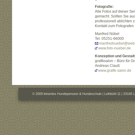
Fotografie:
Alle Fotos auf dieser S
gemacht. Sollten Sie au
professionell ablichten 
Kontakt zum Fotografen 
Manfred Nübel
Tel. 05251-66000
manfrednuebel@web
www.foto-nuebel.de
Konzeption und Gestalt
grafiksalon – Büro für 
Andreas Clauß
www.grafik-salon.de
© 2009 leinenlos Hundepension & Hundeschule | Leihbühl 11 | 33165 L