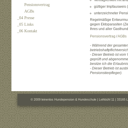
Verträglichkeit mit a
Pensionsvertrag
gültiger Impfausweis 
AGBs
unterzeichneter Pens
_04 Presse
Regelmäßige Entwurmun
_05 Links
gegen Ektoparasiten (Ze
Ihres und aller Gasthun
_06 Kontakt
Pensionsvertrag
/
AGBs
- Während der gesamten 
betriebshaftpflichtversich
- Dieser Betrieb ist vo
geprüft und abgenomme
besitze ich die Erlaubni
- Dieser Betrieb ist aus
Pensionstierpfleger).
© 2009 leinenlos Hundepension & Hundeschule | Leihbühl 11 | 33165 L