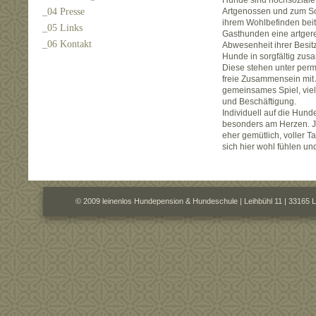
Hunde sind hochsoziale T
_04 Presse
Artgenossen und zum So
ihrem Wohlbefinden beit
_05 Links
Gasthunden eine artger
_06 Kontakt
Abwesenheit ihrer Besit
Hunde in sorgfältig zus
Diese stehen unter perm
freie Zusammensein mit
gemeinsames Spiel, viel
und Beschäftigung.
Individuell auf die Hund
besonders am Herzen. Jed
eher gemütlich, voller T
sich hier wohl fühlen un
© 2009 leinenlos Hundepension & Hundeschule | Leihbühl 11 | 33165 L